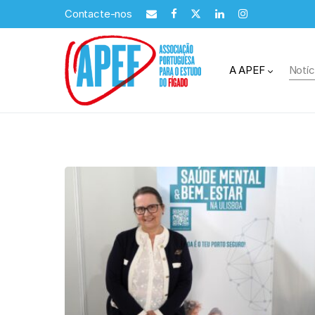
Contacte-nos
A APEF
Notíc