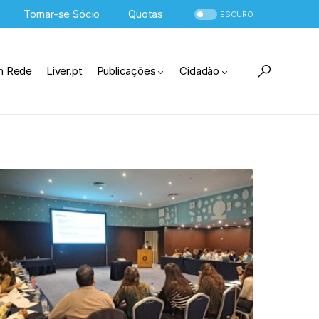
Tornar-se Sócio
Quotas
ESCURO
m Rede
Liver.pt
Publicações
Cidadão