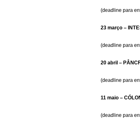
(deadline para env
23 março – IN
(deadline para en
20 abril – PÂN
(deadline para env
11 maio – CÓLO
(deadline para env