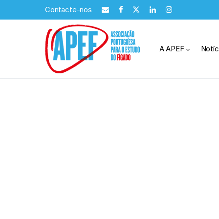
Contacte-nos
A APEF
Notíc