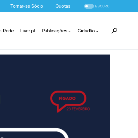
Tornar-se Sócio
Quotas
ESCURO
m Rede
Liver.pt
Publicações
Cidadão