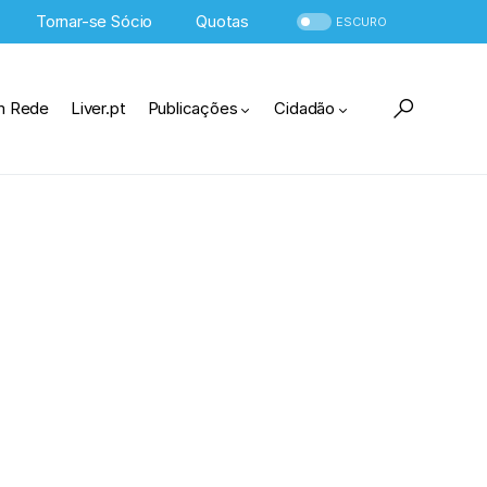
Tornar-se Sócio
Quotas
ESCURO
m Rede
Liver.pt
Publicações
Cidadão