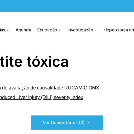
ias
Agenda
Educação
Investigação
Hepatologia e
ite tóxica
a de avaliação de causalidade RUCAM-CIOMS
nduced Liver Injury (DILI) severity index
Ver Comentários (0)