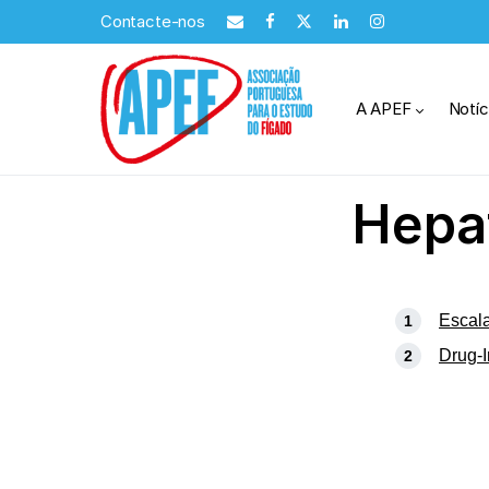
Contacte-nos
A APEF
Notíc
Hepat
Escal
Drug-I