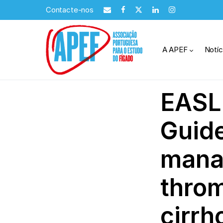
Contacte-nos
A APEF
Notíc
EASL 
Guide
mana
throm
cirrh