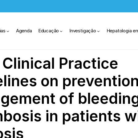
ias
Agenda
Educação
Investigação
Hepatologia e
Clinical Practice
lines on preventio
gement of bleedin
bosis in patients w
osis