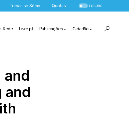
Tornar-se Sócio
Quotas
ESCURO
m Rede
Liver.pt
Publicações
Cidadão
n and
g and
ith