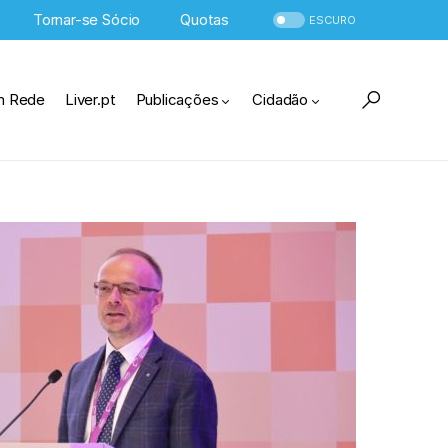
Tornar-se Sócio
Quotas
ESCURO
m Rede
Liver.pt
Publicações
Cidadão