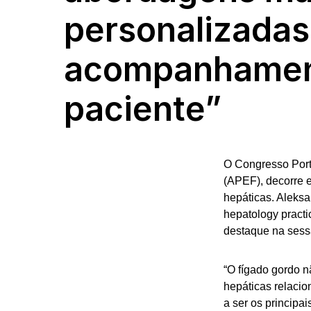
personalizadas
acompanhamen
paciente”
O Congresso Port
(APEF), decorre e
hepáticas. Aleksa
hepatology practi
destaque na sess
“O fígado gordo nã
hepáticas relaci
a ser os principa