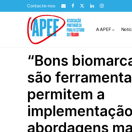
Contacte-nos
A APEF
Notíc
“Bons biomarc
são ferramenta
permitem a
implementação
abordagens ma