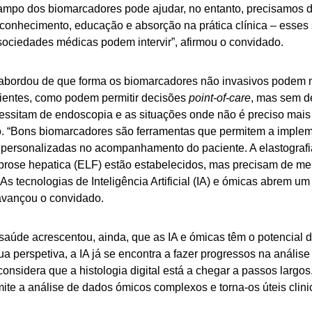
campo dos biomarcadores pode ajudar, no entanto, precisamos 
onhecimento, educação e absorção na prática clínica – esses 
ociedades médicas podem intervir”, afirmou o convidado.
abordou de que forma os biomarcadores não invasivos podem 
ientes, como podem permitir decisões
point-of-care
, mas sem de
essitam de endoscopia e as situações onde não é preciso mais
 “Bons biomarcadores são ferramentas que permitem a imple
personalizadas no acompanhamento do paciente. A elastografia
brose hepatica (ELF) estão estabelecidos, mas precisam de me
 As tecnologias de Inteligência Artificial (IA) e ómicas abrem 
avançou o convidado.
 saúde acrescentou, ainda, que as IA e ómicas têm o potencial 
a perspetiva, a IA já se encontra a fazer progressos na anális
nsidera que a histologia digital está a chegar a passos largos
te a análise de dados ómicos complexos e torna-os úteis clini