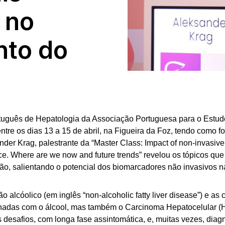
 no
to do
uguês de Hepatologia da Associação Portuguesa para o Estud
ntre os dias 13 a 15 de abril, na Figueira da Foz, tendo como 
nder Krag, palestrante da “Master Class: Impact of non-invasive
ce. Where are we now and future trends” revelou os tópicos qu
ão, salientando o potencial dos biomarcadores não invasivos n
o alcóolico (em inglês “non-alcoholic fatty liver disease”) e as
onadas com o álcool, mas também o Carcinoma Hepatocelular 
is desafios, com longa fase assintomática, e, muitas vezes, diag