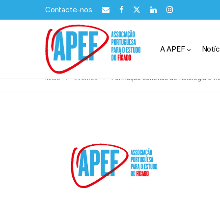
Contacte-nos
A APEF
Notíc
Início
Eventos
Formação contínua de fisiologia e fi