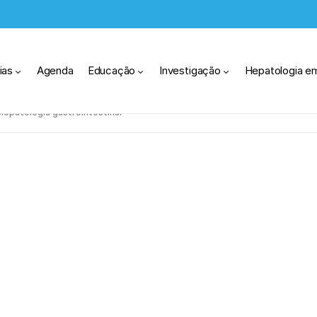
ias
Agenda
Educação
Investigação
Hepatologia e
siopatologia gastrointestinal