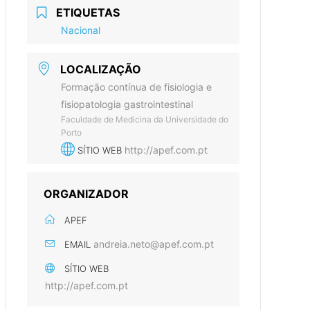
ETIQUETAS
Nacional
LOCALIZAÇÃO
Formação contínua de fisiologia e
fisiopatologia gastrointestinal
Faculdade de Medicina da Universidade do
Porto
http://apef.com.pt
SÍTIO WEB
ORGANIZADOR
APEF
andreia.neto@apef.com.pt
EMAIL
SÍTIO WEB
http://apef.com.pt