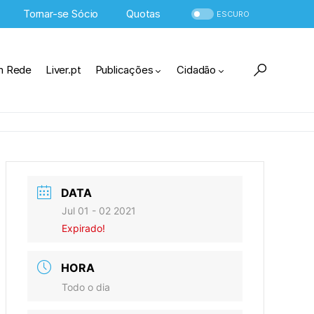
Tornar-se Sócio
Quotas
ESCURO
m Rede
Liver.pt
Publicações
Cidadão
DATA
Jul 01 - 02 2021
Expirado!
HORA
Todo o dia