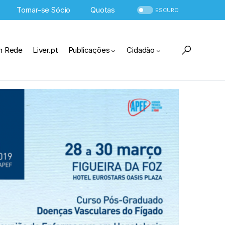
Tornar-se Sócio
Quotas
ESCURO
m Rede
Liver.pt
Publicações
Cidadão