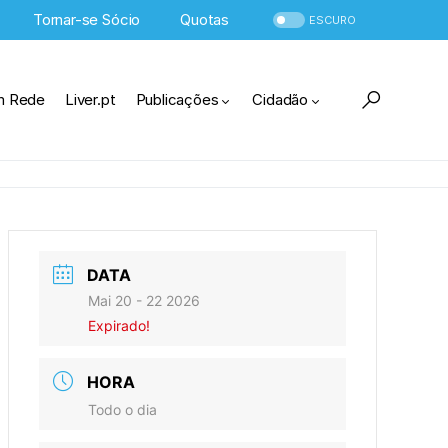
Tornar-se Sócio
Quotas
ESCURO
m Rede
Liver.pt
Publicações
Cidadão
DATA
Mai 20 - 22 2026
Expirado!
HORA
Todo o dia