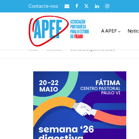
Contacte-nos
A APEF
Notíc
Início
Eventos
Semana Digestiva 2026