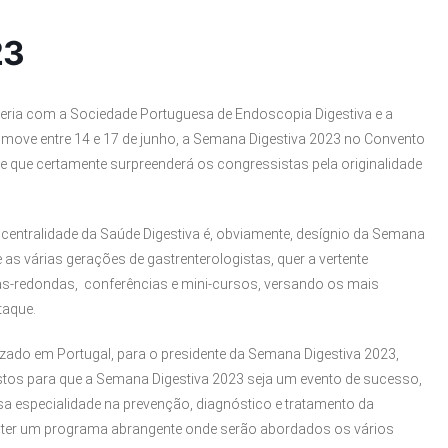
23
eria com a Sociedade Portuguesa de Endoscopia Digestiva e a
move entre 14 e 17 de junho, a Semana Digestiva 2023 no Convento
e que certamente surpreenderá os congressistas pela originalidade
 centralidade da Saúde Digestiva é, obviamente, desígnio da Semana
e as várias gerações de gastrenterologistas, quer a vertente
s-redondas, conferências e mini-cursos, versando os mais
taque.
izado em Portugal, para o presidente da Semana Digestiva 2023,
stos para que a Semana Digestiva 2023 seja um evento de sucesso,
ssa especialidade na prevenção, diagnóstico e tratamento da
s ter um programa abrangente onde serão abordados os vários