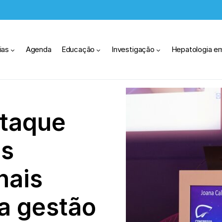
ias
Agenda
Educação
Investigação
Hepatologia e
taque
os
nais
a gestão