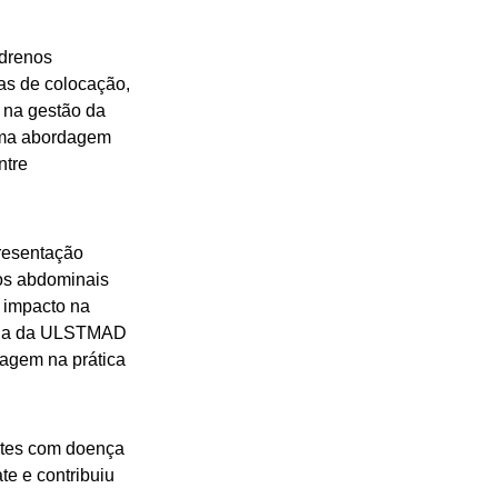
 drenos
as de colocação,
 na gestão da
uma abordagem
ntre
resentação
nos abdominais
 impacto na
logia da ULSTMAD
rdagem na prática
entes com doença
e e contribuiu