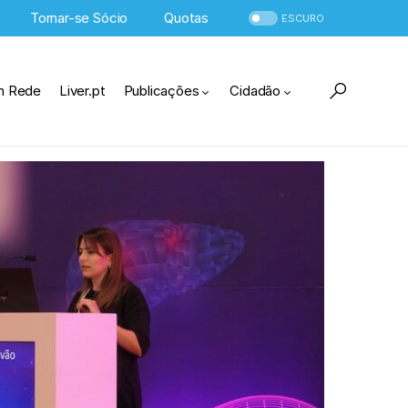
Tornar-se Sócio
Quotas
ESCURO
m Rede
Liver.pt
Publicações
Cidadão