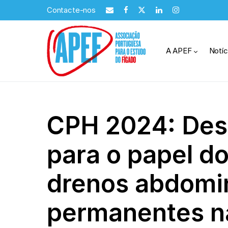
Contacte-nos
A APEF
Notíc
CPH 2024: Des
para o papel d
drenos abdomi
permanentes n