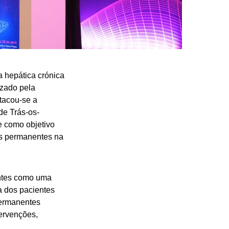
 hepática crónica
izado pela
tacou-se a
de Trás-os-
 como objetivo
is permanentes na
entes como uma
a dos pacientes
permanentes
tervenções,