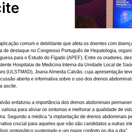
ite
mplicação comum e debilitante que afeta os doentes com doença
ma de destaque no Congresso Português de Hepatologia, organ
guesa para o Estudo do Fígado (APEF). Entre os oradores, des
tente Hospitalar de Medicina Interna da Unidade Local de Saú
uro (ULSTMAD), Joana Almeida Calvão, cuja apresentação teve
cussão aberta e informativa sobre o uso dos drenos abdomina
a ascite.
lvão enfatizou a importância dos drenos abdominais perman
 valiosa para aliviar os sintomas e melhorar a qualidade de vid
tária. Segundo a médica “a implantação de drenos abdominais 
nativa crucial para aqueles que não são candidatos a outras in
ívio sintomático sustentado e um maior conforto no dia a dia”.