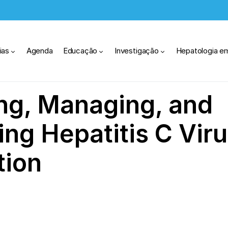
ias
Agenda
Educação
Investigação
Hepatologia e
ng, Managing, and
ing Hepatitis C Vir
tion