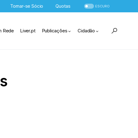
Tornar-se Sócio
Quotas
ESCURO
m Rede
Liver.pt
Publicações
Cidadão
us