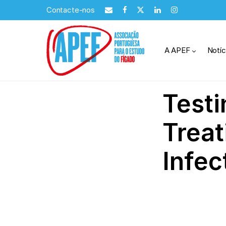
Contacte-nos
A APEF
Notíc
Testi
Treat
Infec